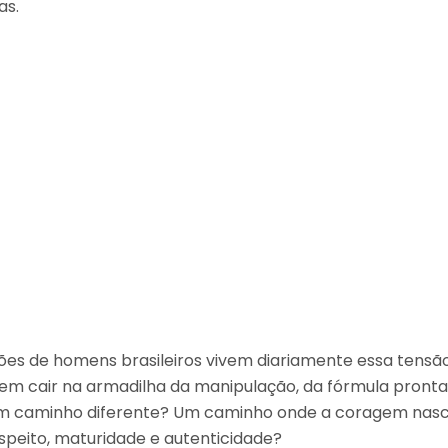
as.
ões de homens brasileiros vivem diariamente essa tensã
em cair na armadilha da manipulação, da fórmula pronta
te um caminho diferente? Um caminho onde a coragem nas
peito, maturidade e autenticidade?