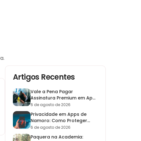
a.
Artigos Recentes
Vale a Pena Pagar
Assinatura Premium em App
de Namoro? Guia 2026
6 de agosto de 2026
Privacidade em Apps de
Namoro: Como Proteger
Seus Dados em 2026
6 de agosto de 2026
Paquera na Academia: