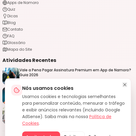
Apps de Namoro
Quiz
Dicas
Blog
Contato
FAQ
Glossário
Mapa do Site
Atividades Recentes
Vale a Pena Pagar Assinatura Premium em App de Namoro?
Guia 2026
6 de agosto de 2026
Nós usamos cookies
Privacidade em Apps de Namoro: Como Proteger Seus
Dados em 2026
Usamos cookies e tecnologias semelhantes
6 de agosto de 2026
para personalizar conteúdo, mensurar o tráfego
Paquera na Academia: Como Abordar sem Ser Invasivo
e exibir anúncios relevantes (incluindo Google
(Guia 2026)
AdSense). Saiba mais na nossa
Política de
31 de julho de 2026
Cookies
.