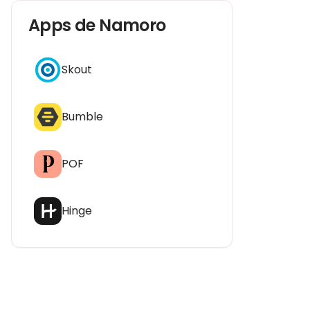
Apps de Namoro
Skout
Bumble
POF
Hinge