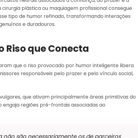
ircuitos neurais associados à confiança, ao prazer e à
rurgia plástica ou maquiagem profissional consegue
 esse tipo de humor refinado, transformando interações
 genuínos e duradouros.
do Riso que Conecta
ram que o riso provocado por humor inteligente libera
sores responsáveis pelo prazer e pelo vínculo social,
vulgares, que ativam principalmente áreas primitivas do
do engaja regiões pré-frontais associadas ao
na não são necessariamente os de parceiros