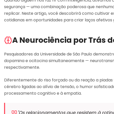
Quando alguém nos faz rir com inteligência, ativamos c
segurança — uma combinação poderosa que nenhuma ci
replicar. Neste artigo, você descobrirá como cultivar
cotidianas em oportunidades para criar laços afetivos
A Neurociência por Trás 
Pesquisadores da Universidade de São Paulo demonstra
dopamina e ocitocina simultaneamente — neurotransmis
respectivamente.
Diferentemente do riso forçado ou da reação a piadas 
cérebro ligadas ao alívio de tensão, o humor sofistica
processamento cognitivo e à empatia.
"Os relacionamentos que resistem à roti