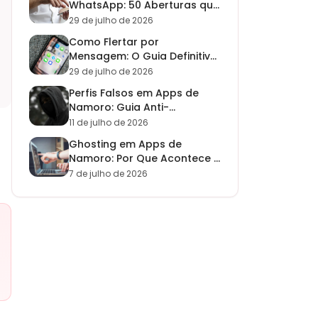
WhatsApp: 50 Aberturas que
Funcionam em 2026
29 de julho de 2026
Como Flertar por
Mensagem: O Guia Definitivo
para Homens em 2026
29 de julho de 2026
Perfis Falsos em Apps de
Namoro: Guia Anti-
Catfishing 2026
11 de julho de 2026
Ghosting em Apps de
Namoro: Por Que Acontece e
Como Superar em 2026
7 de julho de 2026