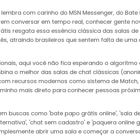
et lembra com carinho do MSN Messenger, do Bate
m conversar em tempo real, conhecer gente nova
rátis resgata essa essência clássica das salas d
s, atraindo brasileiros que sentem falta de uma c
nais, aqui você não fica esperando o algoritmo de
bina o melhor das salas de chat clássicas (anon
com recursos modernos como sistema de Match, 
caminho mais direto para conhecer pessoas próxi
m buscas como 'bate papo grátis online', 'sala de 
ernativa', 'chat sem cadastro' e 'paquera online g
e simplesmente abrir uma sala e começar a conver