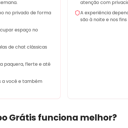
 semana.
atenção com privaci
o no privado de forma
A experiência depen
são à noite e nos fin
ocupar espaço no
alas de chat clássicas
 paquera, flerte e até
s a você e também
o Grátis
funciona melhor?