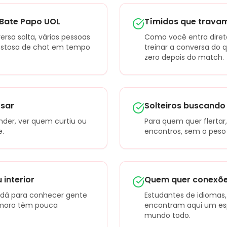
Bate Papo UOL
Tímidos que trava
versa solta, várias pessoas
Como você entra direto
stosa de chat em tempo
treinar a conversa do
zero depois do match.
rsar
Solteiros buscando
der, ver quem curtiu ou
Para quem quer flertar
e.
encontros, sem o peso 
interior
Quem quer conexões
, dá para conhecer gente
Estudantes de idiomas,
moro têm pouca
encontram aqui um esp
mundo todo.