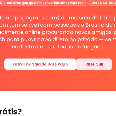
Brasileiros que querem conversar em tempo real
Chat & Salas O
 (batepapogratis.com) é uma sala de bate p
 em tempo real com pessoas do Brasil e do
tualmente online procurando novos amigos, 
h para puxar papo direto no privado — se
cadastrar e usar todas as funções.
Entrar na Sala de Bate Papo
Fazer Quiz
rátis
?