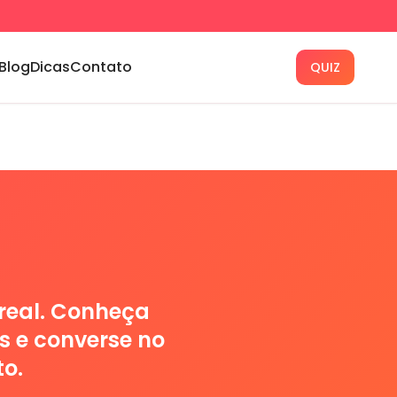
Blog
Dicas
Contato
QUIZ
 real. Conheça
s e converse no
o.