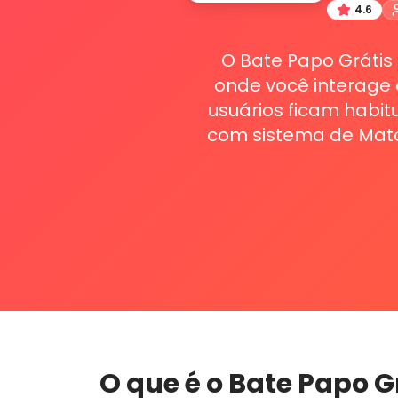
4.6
O Bate Papo Grátis
onde você interage
usuários ficam habi
com sistema de Matc
O que é o
Bate Papo G