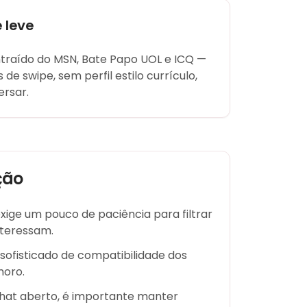
 leve
traído do MSN, Bate Papo UOL e ICQ —
e swipe, sem perfil estilo currículo,
rsar.
ção
exige um pouco de paciência para filtrar
nteressam.
sofisticado de compatibilidade dos
moro.
at aberto, é importante manter