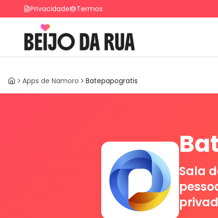
Privacidade
Termos
Apps de Namoro
Batepapogratis
Home
Bat
Sala d
pessoa
privad