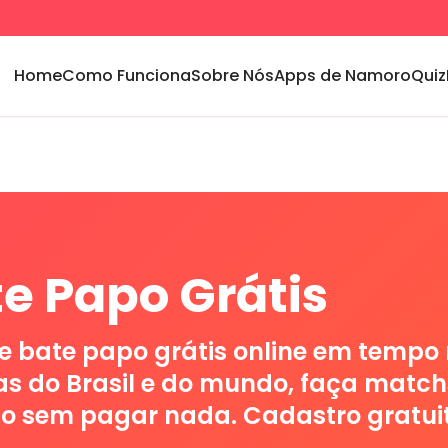
Home
Como Funciona
Sobre Nós
Apps de Namoro
Quiz
e Papo Grátis
e bate papo grátis online em tempo
s do Brasil e do mundo, faça match
o sem pagar nada. Cadastro gratuit