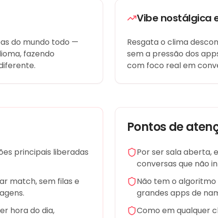
Vibe nostálgica e
soas do mundo todo —
Resgata o clima descon
dioma, fazendo
sem a pressão dos apps d
diferente.
com foco real em conve
Pontos de aten
es principais liberadas
Por ser sala aberta, 
conversas que não i
r match, sem filas e
Não tem o algoritmo 
agens.
grandes apps de na
r hora do dia,
Como em qualquer ch